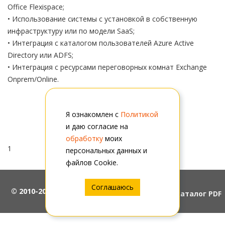
Office Flexispace;
• Использование системы с установкой в собственную
инфраструктуру или по модели SaaS;
• Интеграция с каталогом пользователей Azure Active
Directory или ADFS;
• Интеграция с ресурсами переговорных комнат Exchange
Onprem/Online.
Характеристики
Файлы
Я ознакомлен с
Политикой
и даю согласие на
обработку
моих
1
персональных данных и
файлов Cookie.
Соглашаюсь
© 2010-2026, ООО "АйПиМатика"
Скачать каталог PDF