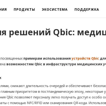
НИЯ
ПРОДУКТЫ
ЭКОСИСТЕМА
ПОДДЕРЖКА
я решений Qbic: меди
, посвященных
примерам использования
устройств Qbic
для
щена
возможностям Qbic в инфраструктуре медицинских 
и
лями, снижают длительность очередей и обеспечивают безопас
я главным приоритетом в постпандемическую эпоху, некоторые 
ния Qbic позволяют персоналу легко получать доступ к особо 
латы с помощью NFC/RFID или сканирования QR-кода. Использо