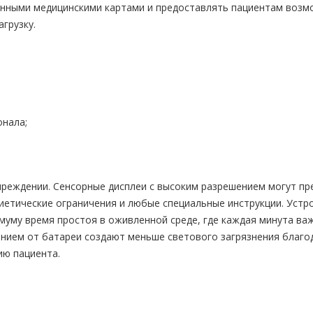
онными медицинскими картами и предоставлять пациентам возм
грузку.
онала;
учреждении. Сенсорные дисплеи с высоким разрешением могут 
диетические ограничения и любые специальные инструкции. Устр
муму время простоя в оживленной среде, где каждая минута ва
анием от батареи создают меньше светового загрязнения благод
ию пациента.