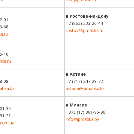
в Ростове-на-Дону
02-01
+7 (863) 333-26-44
00-68
rostov@ipmatika.ru
a.ru
55-10
ika.ru
в Астане
28-08
+7 (717) 247-29-72
tika.kz
astana@ipmatika.kz
в Минске
-01-36
+375 (17) 361-96-96
-91-21
info@ipmatika.by
.com.ua