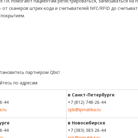
 ПК помогают пациентам регистрироваться, записываться на п
— от сканеров штрих-кода и считывателей NFC/RFID до считыват
 покрытием.
тановитесь партнером Qbic!
йтесь по адресам:
в Санкт-Петербурге
26-44
+7 (812) 748-26-44
a.ru
spb@ipmatika.ru
урге
в Новосибирске
76-44
+7 (383) 383-26-44
ru
nsk@ipmatika.ru