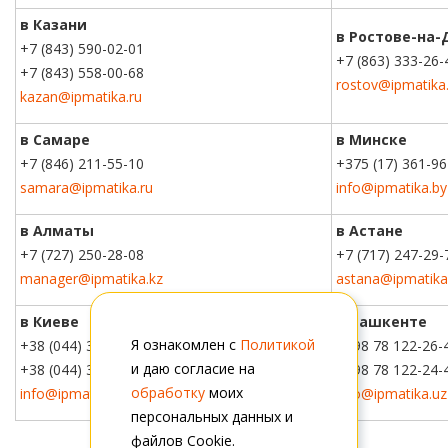
в Казани
в Ростове-на-
+7 (843) 590-02-01
+7 (863) 333-26-
+7 (843) 558-00-68
rostov@ipmatika.
kazan@ipmatika.ru
в Самаре
в Минске
+7 (846) 211-55-10
+375 (17) 361-96
samara@ipmatika.ru
info@ipmatika.by
в Алматы
в Астане
+7 (727) 250-28-08
+7 (717) 247-29-
manager@ipmatika.kz
astana@ipmatika
в Киеве
в Ташкенте
Я ознакомлен с
Политикой
+38 (044) 359-01-36
+998 78 122-26-
и даю согласие на
+38 (044) 303-91-21
+998 78 122-24-
обработку
моих
info@ipmatika.com.ua
info@ipmatika.uz
персональных данных и
файлов Cookie.