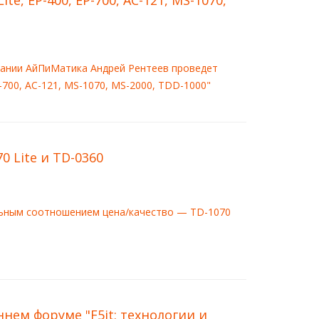
te, EP-400, EP-700, AC-121, MS-1070,
мпании АйПиМатика Андрей Рентеев проведет
P-700, AC-121, MS-1070, MS-2000, TDD-1000"
 Lite и TD-0360
льным соотношением цена/качество — TD-1070
ем форуме "F5it: технологии и